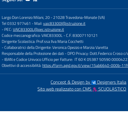
Largo Don Lorenzo Milani, 20
-
21028 Travedona-Monate (VA)
Tel 0332 977461
- Mail:
vaic83300l@istruzione.it
- PEC:
VAIC83300L@pec.istruzione.it
Codice meccanografico: VAIC83300L
- C.F. 83007110121
Dirigente Scolastica: Prof.ssa Ilva Maria Cocchetti
- Collaboratrici della Dirigente: Veronica Opezzo e Marzia Varetta
Responsabile della Protezione dei dati - DPO Privacy: Dott.Federico Croso 
- IBAN e Codice Univoco Ufficio per Fatture: IT 60 K 05387 50590 000042
Obiettivi di accessibilità:
https://form.agid.gov.it/view/15ab6640-000b-
Concept & Design by
Designers Italia
Sito web realizzato con CMS
SCUOLASTICO