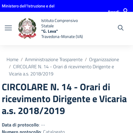
Vai ai contenuti
Vai al menu di navigazione
Vai al footer
Ministero dell'Istruzione e del
Accedi
Merito
Istituto Comprensivo
Statale
"G. Leva"
Travedona-Monate (VA)
Home
Amministrazione Trasparente
Organizzazione
CIRCOLARE N. 14 - Orari di ricevimento Dirigente e
Vicaria a.s. 2018/2019
CIRCOLARE N. 14 - Orari di
ricevimento Dirigente e Vicaria
a.s. 2018/2019
Data di protocollo
: --
Numero protocollo
: Catalogato