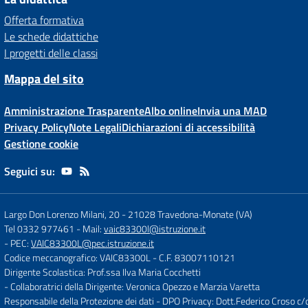
Offerta formativa
Le schede didattiche
I progetti delle classi
Mappa del sito
Amministrazione Trasparente
Albo online
Invia una MAD
Privacy Policy
Note Legali
Dichiarazioni di accessibilità
Gestione cookie
Seguici su:
Largo Don Lorenzo Milani, 20
-
21028 Travedona-Monate (VA)
Tel 0332 977461
- Mail:
vaic83300l@istruzione.it
- PEC:
VAIC83300L@pec.istruzione.it
Codice meccanografico: VAIC83300L
- C.F. 83007110121
Dirigente Scolastica: Prof.ssa Ilva Maria Cocchetti
- Collaboratrici della Dirigente: Veronica Opezzo e Marzia Varetta
Responsabile della Protezione dei dati - DPO Privacy: Dott.Federico Croso 