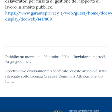
di lavoratori per finalità di gestione del rapporto di
lavoro in ambito pubblico:
https://www.garanteprivacy.it/web/guest/home/doc
display/docweb/1417809
Pubblicato:
mercoledì, 23 ottobre 2024
-
Revisione:
martedì,
24 giugno 2025
Eccetto dove diversamente specificato, questo articolo è stato
rilasciato sotto
Licenza Creative Commons Attribuzione 4.0
Italia.
Istituto Comprensivo Statale