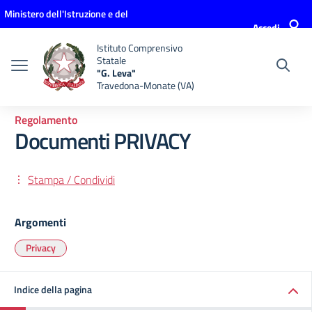
Vai ai contenuti
Vai al menu di navigazione
Vai al footer
Ministero dell'Istruzione e del
Accedi
Merito
Istituto Comprensivo
Statale
"G. Leva"
Travedona-Monate (VA)
Regolamento
Documenti PRIVACY
Stampa / Condividi
Argomenti
Privacy
Indice della pagina