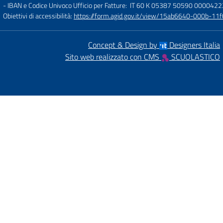
- IBAN e Codice Univoco Ufficio per Fatture: IT 60 K 05387 50590 000042
Obiettivi di accessibilità:
https://form.agid.gov.it/view/15ab6640-000b-
Concept & Design by
Designers Italia
Sito web realizzato con CMS
SCUOLASTICO