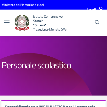
Vai ai contenuti
Vai al menu di navigazione
Vai al footer
Ministero dell'Istruzione e del
Accedi
Merito
Istituto Comprensivo
Statale
"G. Leva"
Travedona-Monate (VA)
Personale scolastico
Decertificazione e MODULISTICA per il personale