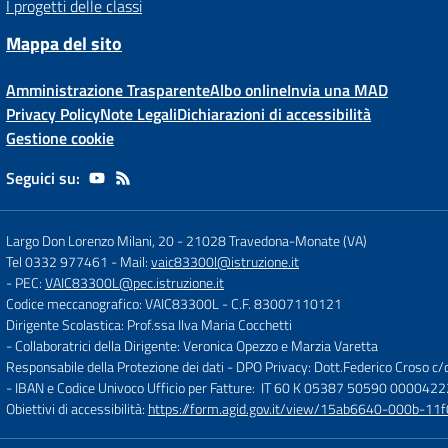
I progetti delle classi
Mappa del sito
Amministrazione Trasparente
Albo online
Invia una MAD
Privacy Policy
Note Legali
Dichiarazioni di accessibilità
Gestione cookie
Seguici su:
Largo Don Lorenzo Milani, 20
-
21028 Travedona-Monate (VA)
Tel 0332 977461
- Mail:
vaic83300l@istruzione.it
- PEC:
VAIC83300L@pec.istruzione.it
Codice meccanografico: VAIC83300L
- C.F. 83007110121
Dirigente Scolastica: Prof.ssa Ilva Maria Cocchetti
- Collaboratrici della Dirigente: Veronica Opezzo e Marzia Varetta
Responsabile della Protezione dei dati - DPO Privacy: Dott.Federico Croso 
- IBAN e Codice Univoco Ufficio per Fatture: IT 60 K 05387 50590 000042
Obiettivi di accessibilità:
https://form.agid.gov.it/view/15ab6640-000b-