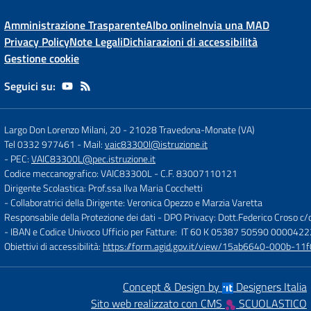
Amministrazione Trasparente
Albo online
Invia una MAD
Privacy Policy
Note Legali
Dichiarazioni di accessibilità
Gestione cookie
Seguici su:
Largo Don Lorenzo Milani, 20
-
21028 Travedona-Monate (VA)
Tel 0332 977461
- Mail:
vaic83300l@istruzione.it
- PEC:
VAIC83300L@pec.istruzione.it
Codice meccanografico: VAIC83300L
- C.F. 83007110121
Dirigente Scolastica: Prof.ssa Ilva Maria Cocchetti
- Collaboratrici della Dirigente: Veronica Opezzo e Marzia Varetta
Responsabile della Protezione dei dati - DPO Privacy: Dott.Federico Croso 
- IBAN e Codice Univoco Ufficio per Fatture: IT 60 K 05387 50590 000042
Obiettivi di accessibilità:
https://form.agid.gov.it/view/15ab6640-000b-
Concept & Design by
Designers Italia
Sito web realizzato con CMS
SCUOLASTICO