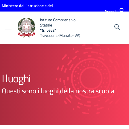
Vai ai contenuti
Vai al menu di navigazione
Vai al footer
Ministero dell'Istruzione e del
Accedi
Merito
Istituto Comprensivo
Statale
"G. Leva"
Travedona-Monate (VA)
I luoghi
Questi sono i luoghi della nostra scuola