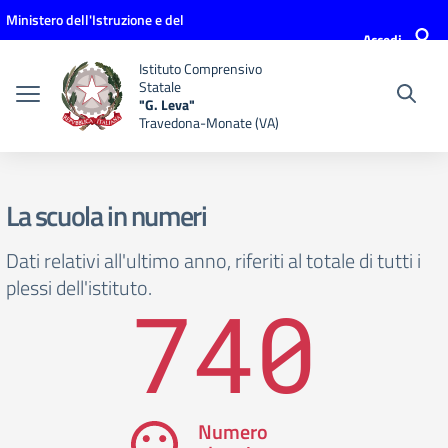
Vai ai contenuti
Vai al menu di navigazione
Vai al footer
Ministero dell'Istruzione e del
Accedi
Merito
Istituto Comprensivo
Statale
"G. Leva"
Travedona-Monate (VA)
La scuola in numeri
Dati relativi all'ultimo anno, riferiti al totale di tutti i
plessi dell'istituto.
740
Numero