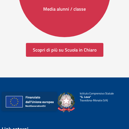
Media alunni / classe
Scopri di più su Scuola in Chiaro
Istituto Comprensivo Statale
"G. Leva"
Travedona-Monate (VA)