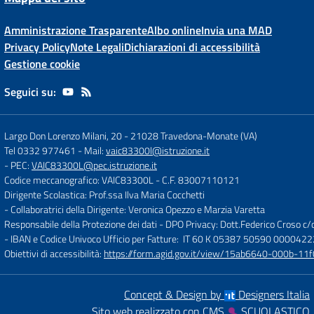
Amministrazione Trasparente
Albo online
Invia una MAD
Privacy Policy
Note Legali
Dichiarazioni di accessibilità
Gestione cookie
Seguici su:
Largo Don Lorenzo Milani, 20
-
21028 Travedona-Monate (VA)
Tel 0332 977461
- Mail:
vaic83300l@istruzione.it
- PEC:
VAIC83300L@pec.istruzione.it
Codice meccanografico: VAIC83300L
- C.F. 83007110121
Dirigente Scolastica: Prof.ssa Ilva Maria Cocchetti
- Collaboratrici della Dirigente: Veronica Opezzo e Marzia Varetta
Responsabile della Protezione dei dati - DPO Privacy: Dott.Federico Croso 
- IBAN e Codice Univoco Ufficio per Fatture: IT 60 K 05387 50590 000042
Obiettivi di accessibilità:
https://form.agid.gov.it/view/15ab6640-000b-
Concept & Design by
Designers Italia
Sito web realizzato con CMS
SCUOLASTICO