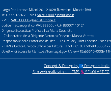
Largo Don Lorenzo Milani, 20
-
21028 Travedona-Monate (VA)
Tel 0332 977461
- Mail:
vaic83300l@istruzione.it
- PEC:
VAIC83300L@pec.istruzione.it
Codice meccanografico: VAIC83300L
- C.F. 83007110121
Dirigente Scolastica: Prof.ssa Ilva Maria Cocchetti
- Collaboratrici della Dirigente: Veronica Opezzo e Marzia Varetta
Responsabile della Protezione dei dati - DPO Privacy: Dott.Federico Croso 
- IBAN e Codice Univoco Ufficio per Fatture: IT 60 K 05387 50590 000042
Obiettivi di accessibilità:
https://form.agid.gov.it/view/15ab6640-000b-
Concept & Design by
Designers Italia
Sito web realizzato con CMS
SCUOLASTICO