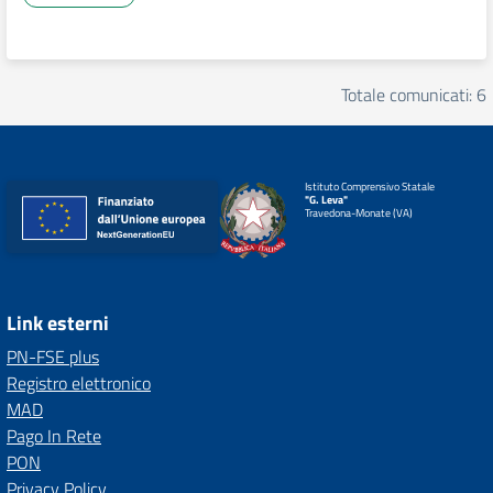
Totale comunicati: 6
Istituto Comprensivo Statale
"G. Leva"
Travedona-Monate (VA)
Link esterni
PN-FSE plus
Registro elettronico
MAD
Pago In Rete
PON
Privacy Policy