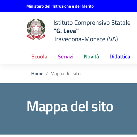
Vai ai contenuti
Vai al menu di navigazione
Vai al footer
Ministero dell'Istruzione e del Merito
Istituto Comprensivo Statale
"G. Leva"
Travedona-Monate (VA)
Scuola
Servizi
Novità
Didattica
Home
Mappa del sito
Mappa del sito