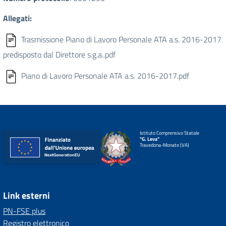
Allegati:
Trasmissione Piano di Lavoro Personale ATA a.s. 2016-2017
predisposto dal Direttore s.g.a..pdf
Piano di Lavoro Personale ATA a.s. 2016-2017.pdf
Istituto Comprensivo Statale
"G. Leva"
Travedona-Monate (VA)
Link esterni
PN-FSE plus
Registro elettronico