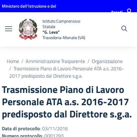
Vai ai contenuti
Vai al menu di navigazione
Vai al footer
Ministero dell'Istruzione e del
Accedi
Merito
Istituto Comprensivo
Statale
"G. Leva"
Travedona-Monate (VA)
Home
Amministrazione Trasparente
Organizzazione
Trasmissione Piano di Lavoro Personale ATA a.s. 2016-
2017 predisposto dal Direttore s.g.a.
Trasmissione Piano di Lavoro
Personale ATA a.s. 2016-2017
predisposto dal Direttore s.g.a.
Data di protocollo
: 03/11/2016
Numero protocollo
: 0001293