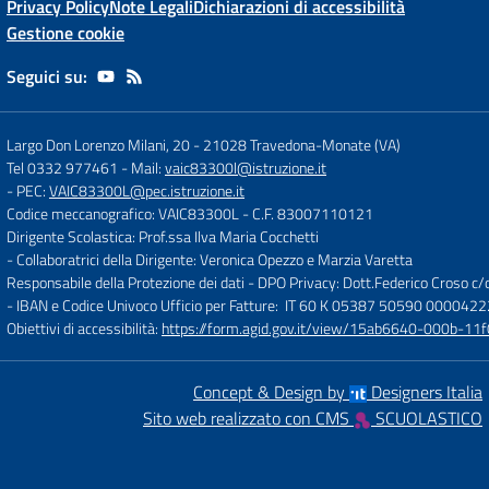
Privacy Policy
Note Legali
Dichiarazioni di accessibilità
Gestione cookie
Seguici su:
Largo Don Lorenzo Milani, 20
-
21028 Travedona-Monate (VA)
Tel 0332 977461
- Mail:
vaic83300l@istruzione.it
- PEC:
VAIC83300L@pec.istruzione.it
Codice meccanografico: VAIC83300L
- C.F. 83007110121
Dirigente Scolastica: Prof.ssa Ilva Maria Cocchetti
- Collaboratrici della Dirigente: Veronica Opezzo e Marzia Varetta
Responsabile della Protezione dei dati - DPO Privacy: Dott.Federico Croso 
- IBAN e Codice Univoco Ufficio per Fatture: IT 60 K 05387 50590 000042
Obiettivi di accessibilità:
https://form.agid.gov.it/view/15ab6640-000b-
Concept & Design by
Designers Italia
Sito web realizzato con CMS
SCUOLASTICO