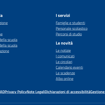
la
I servizi
zione
Famiglie e studenti
Personale scolastico
ne
Percorsi di studio
della scuola
Le novità
della scuola
Le notizie
azione
I comunicati
Le circolari
Calendario eventi
Le scadenze
Albo online
MAD
Privacy Policy
Note Legali
Dichiarazioni di accessibilità
Gestione