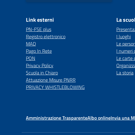
Link esterni
La scuo
PN-FSE plus
Presenta
Registro elettronico
I luoghi
MAD
Le perso
Pago In Rete
I numeri 
PON
Le carte 
Privacy Policy
Organizz
Scuola in Chiaro
La storia
Attuazione Misure PNRR
PRIVACY WHISTLEBLOWING
Amministrazione Trasparente
Albo online
Invia una 