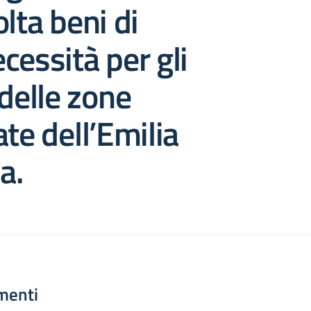
olta beni di
cessità per gli
 delle zone
ate dell’Emilia
a.
menti