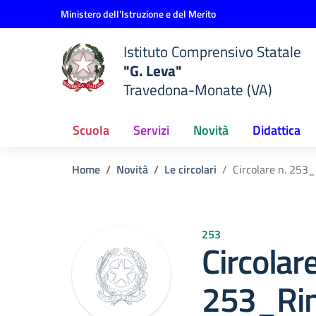
Vai ai contenuti
Vai al menu di navigazione
Vai al footer
Ministero dell'Istruzione e del Merito
Istituto Comprensivo Statale
"G. Leva"
Travedona-Monate (VA)
Scuola
Servizi
Novità
Didattica
Home
Novità
Le circolari
Circolare n. 253_
253
Circolare
253_Rin