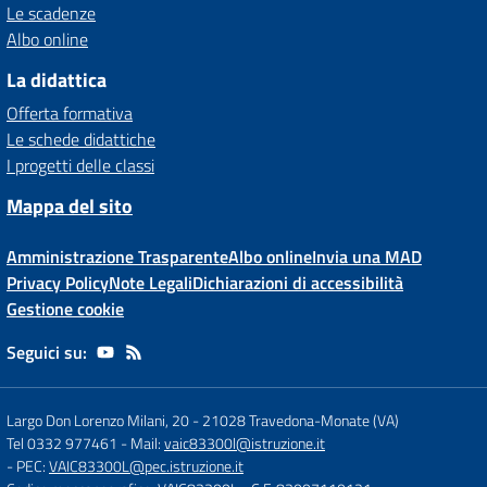
Le scadenze
Albo online
La didattica
Offerta formativa
Le schede didattiche
I progetti delle classi
Mappa del sito
Amministrazione Trasparente
Albo online
Invia una MAD
Privacy Policy
Note Legali
Dichiarazioni di accessibilità
Gestione cookie
Seguici su:
Largo Don Lorenzo Milani, 20
-
21028 Travedona-Monate (VA)
Tel 0332 977461
- Mail:
vaic83300l@istruzione.it
- PEC:
VAIC83300L@pec.istruzione.it