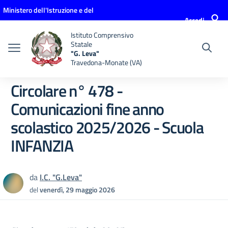
Vai ai contenuti
Vai al menu di navigazione
Vai al footer
Ministero dell'Istruzione e del
Accedi
Merito
Istituto Comprensivo
Statale
"G. Leva"
Travedona-Monate (VA)
Circolare n° 478 -
Comunicazioni fine anno
scolastico 2025/2026 - Scuola
INFANZIA
da
I.C. "G.Leva"
del
venerdì, 29 maggio 2026