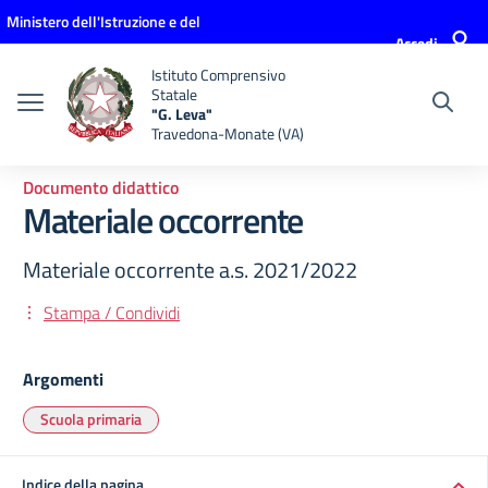
Vai ai contenuti
Vai al menu di navigazione
Vai al footer
Ministero dell'Istruzione e del
Accedi
Merito
Istituto Comprensivo
Statale
"G. Leva"
Travedona-Monate (VA)
Documento didattico
Materiale occorrente
Materiale occorrente a.s. 2021/2022
Stampa / Condividi
Argomenti
Scuola primaria
Indice della pagina