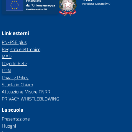
"G. Leva"
Travedona-Monate (VA)
Link esterni
PN-FSE plus
Registro elettronico
MAD
Pago In Rete
PON
Privacy Policy
Scuola in Chiaro
Attuazione Misure PNRR
PRIVACY WHISTLEBLOWING
La scuola
Presentazione
I luoghi