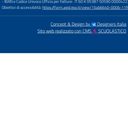
- IBAN e Codice Univoco Ufficio per Fatture: IT 60 K 05387 50590 000042
Obiettivi di accessibilità:
https://form.agid.gov.it/view/15ab6640-000b-
Concept & Design by
Designers Italia
Sito web realizzato con CMS
SCUOLASTICO