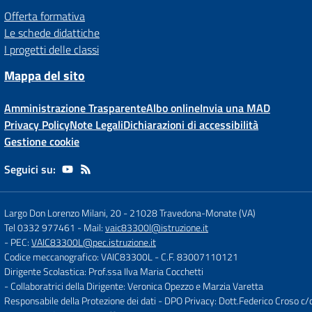
Offerta formativa
Le schede didattiche
I progetti delle classi
Mappa del sito
Amministrazione Trasparente
Albo online
Invia una MAD
Privacy Policy
Note Legali
Dichiarazioni di accessibilità
Gestione cookie
Seguici su:
Largo Don Lorenzo Milani, 20
-
21028 Travedona-Monate (VA)
Tel 0332 977461
- Mail:
vaic83300l@istruzione.it
- PEC:
VAIC83300L@pec.istruzione.it
Codice meccanografico: VAIC83300L
- C.F. 83007110121
Dirigente Scolastica: Prof.ssa Ilva Maria Cocchetti
- Collaboratrici della Dirigente: Veronica Opezzo e Marzia Varetta
Responsabile della Protezione dei dati - DPO Privacy: Dott.Federico Croso 