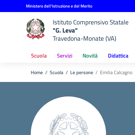
Vai ai contenuti
Vai al menu di navigazione
Vai al footer
Ministero dell'Istruzione e del Merito
Istituto Comprensivo Statale
"G. Leva"
Travedona-Monate (VA)
Scuola
Servizi
Novità
Didattica
Home
Scuola
Le persone
Emilia Calcagno