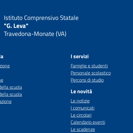
Istituto Comprensivo Statale
"G. Leva"
Travedona-Monate (VA)
la
I servizi
zione
Famiglie e studenti
Personale scolastico
ne
Percorsi di studio
della scuola
Le novità
della scuola
Le notizie
azione
I comunicati
Le circolari
Calendario eventi
Le scadenze