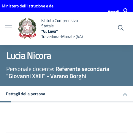
Vai ai contenuti
Vai al menu di navigazione
Vai al footer
Ministero dell'Istruzione e del
Accedi
Merito
Istituto Comprensivo
Statale
"G. Leva"
Travedona-Monate (VA)
Lucia Nicora
Personale docente:
Referente secondaria
"Giovanni XXIII" - Varano Borghi
Dettagli della persona