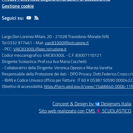
Gestione cookie
Seguici su:
Largo Don Lorenzo Milani, 20
-
21028 Travedona-Monate (VA)
Tel 0332 977461
- Mail:
vaic83300l@istruzione.it
- PEC:
VAIC83300L@pec.istruzione.it
Codice meccanografico: VAIC83300L
- C.F. 83007110121
Dirigente Scolastica: Prof.ssa Ilva Maria Cocchetti
- Collaboratrici della Dirigente: Veronica Opezzo e Marzia Varetta
Responsabile della Protezione dei dati - DPO Privacy: Dott.Federico Croso 
- IBAN e Codice Univoco Ufficio per Fatture: IT 60 K 05387 50590 000042
Obiettivi di accessibilità:
https://form.agid.gov.it/view/15ab6640-000b-
Concept & Design by
Designers Italia
Sito web realizzato con CMS
SCUOLASTICO