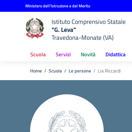
Vai ai contenuti
Vai al menu di navigazione
Vai al footer
Ministero dell'Istruzione e del Merito
Istituto Comprensivo Statale
"G. Leva"
Travedona-Monate (VA)
Scuola
Servizi
Novità
Didattica
Home
Scuola
Le persone
Lia Riccardi