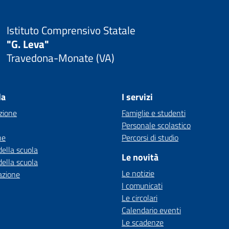
Istituto Comprensivo Statale
"G. Leva"
Travedona-Monate (VA)
la
I servizi
zione
Famiglie e studenti
Personale scolastico
ne
Percorsi di studio
della scuola
Le novità
della scuola
Le notizie
azione
I comunicati
Le circolari
Calendario eventi
Le scadenze