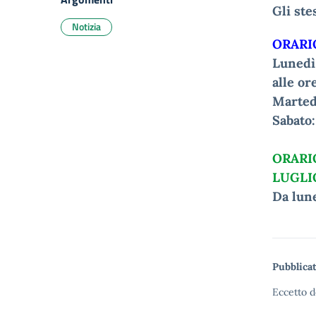
Gli ste
Notizia
ORARI
Lunedì 
alle or
Martedì
Sabato:
ORARIO
LUGLIO
Da lune
Pubblicat
Eccetto d