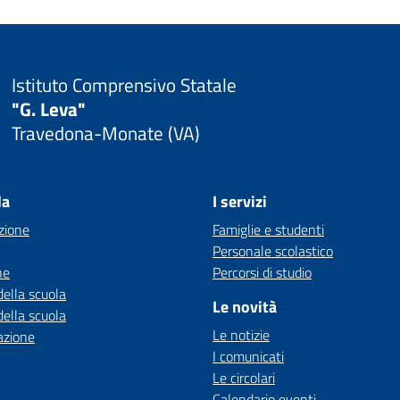
Istituto Comprensivo Statale
"G. Leva"
Travedona-Monate (VA)
la
I servizi
zione
Famiglie e studenti
Personale scolastico
ne
Percorsi di studio
della scuola
Le novità
della scuola
Le notizie
azione
I comunicati
Le circolari
Calendario eventi