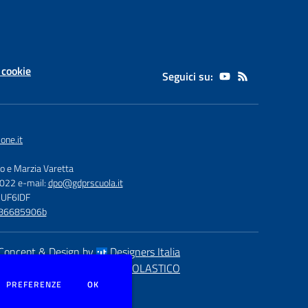
 cookie
Seguici su:
one.it
zo e Marzia Varetta
5022 e-mail:
dpo@gdprscuola.it
 UF6IDF
3086685906b
Concept & Design by
Designers Italia
eb realizzato con CMS
SCUOLASTICO
DEI COOKIE
PREFERENZE
OK