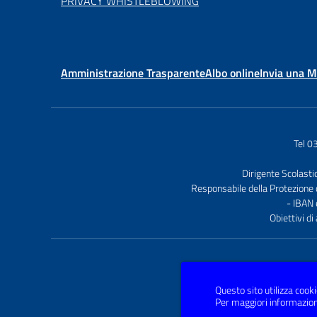
PRIVACY WHISTLEBLOWING
Amministrazione Trasparente
Albo online
Invia una 
Tel 
Dirigente Scolasti
Responsabile della Protezione 
- IBAN
Obiettivi di
Questo sito utilizza cooki
Per maggiori informazion