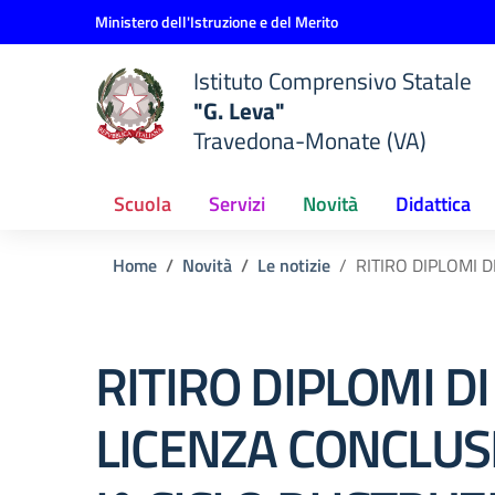
Vai ai contenuti
Vai al menu di navigazione
Vai al footer
Ministero dell'Istruzione e del Merito
Istituto Comprensivo Statale
"G. Leva"
Travedona-Monate (VA)
Scuola
Servizi
Novità
Didattica
Home
Novità
Le notizie
RITIRO DIPLOMI D
RITIRO DIPLOMI DI
LICENZA CONCLUS