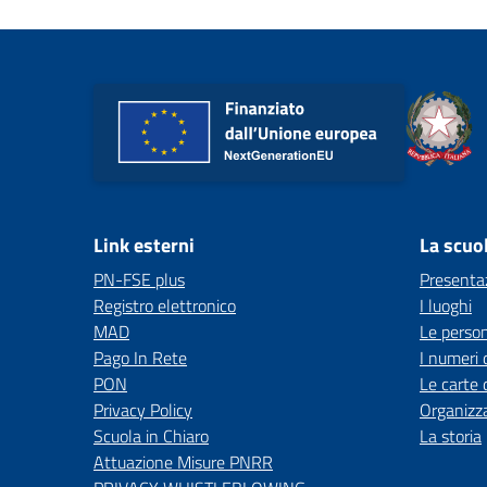
Link esterni
La scuo
PN-FSE plus
Presenta
Registro elettronico
I luoghi
MAD
Le perso
Pago In Rete
I numeri 
PON
Le carte 
Privacy Policy
Organizz
Scuola in Chiaro
La storia
Attuazione Misure PNRR