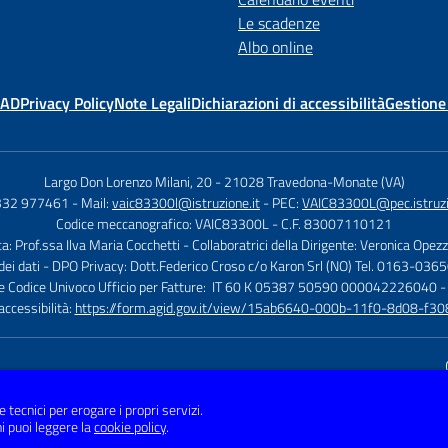
Le scadenze
Albo online
MAD
Privacy Policy
Note Legali
Dichiarazioni di accessibilità
Gestione
Largo Don Lorenzo Milani, 20
-
21028 Travedona-Monate (VA)
0332 977461
- Mail:
vaic83300l@istruzione.it
- PEC:
VAIC83300L@pec.istruzi
Codice meccanografico: VAIC83300L
- C.F. 83007110121
ca: Prof.ssa Ilva Maria Cocchetti
- Collaboratrici della Dirigente: Veronica Opez
dei dati - DPO Privacy: Dott.Federico Croso c/o Karon Srl (NO) Tel. 0163-036
 e Codice Univoco Ufficio per Fatture: IT 60 K 05387 50590 000042226040 -
 accessibilità:
https://form.agid.gov.it/view/15ab6640-000b-11f0-8d08-f
Sito w
e tecnici per erogare i propri servizi.
i puoi leggere la
cookie policy
.