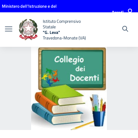
Vai ai contenuti
Vai al menu di navigazione
Vai al footer
Ministero dell'Istruzione e del
Accedi
Merito
Istituto Comprensivo
Statale
"G. Leva"
Travedona-Monate (VA)