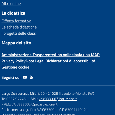
Albo online
La didattica
Offerta formativa
Le schede didattiche
I progetti delle classi
Mappa del sito
Amministrazione Trasparente
Albo online
Invia una MAD
Privacy Policy
Note Legali
Dichiarazioni di accessibilità
Gestione cookie
Seguici su:
Largo Don Lorenzo Milani, 20
-
21028 Travedona-Monate (VA)
Tel 0332 977461
- Mail:
vaic83300l@istruzione.it
- PEC:
VAIC83300L@pec.istruzione.it
Codice meccanografico: VAIC83300L
- C.F. 83007110121
Dirigente Scolastica: Prof.ssa Ilva Maria Cocchetti