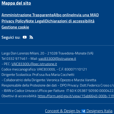
Mappa del sito
Amministrazione Trasparente
Albo online
Invia una MAD
Privacy Policy
Note Legali
Dichiarazioni di accessibilità
Gestione cookie
Seguici su:
Largo Don Lorenzo Milani, 20
-
21028 Travedona-Monate (VA)
Tel 0332 977461
- Mail:
vaic83300l@istruzione.it
- PEC:
VAIC83300L@pec.istruzione.it
Codice meccanografico: VAIC83300L
- C.F. 83007110121
Dirigente Scolastica: Prof.ssa Ilva Maria Cocchetti
- Collaboratrici della Dirigente: Veronica Opezzo e Marzia Varetta
Responsabile della Protezione dei dati - DPO Privacy: Dott.Federico Croso 
- IBAN e Codice Univoco Ufficio per Fatture: IT 60 K 05387 50590 000042
Obiettivi di accessibilità:
https://form.agid.gov.it/view/15ab6640-000b-
Concept & Design by
Designers Italia