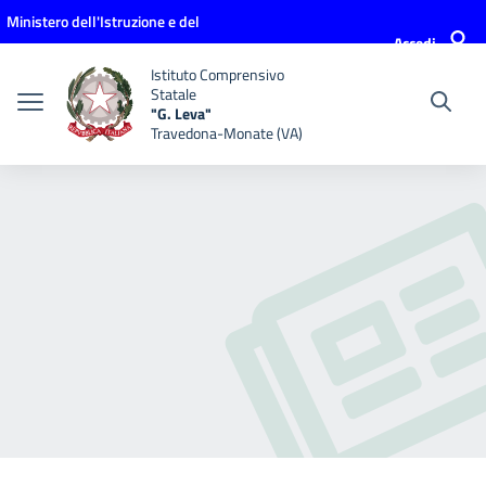
Vai ai contenuti
Vai al menu di navigazione
Vai al footer
Ministero dell'Istruzione e del
Accedi
Merito
Istituto Comprensivo
Statale
"G. Leva"
Travedona-Monate (VA)