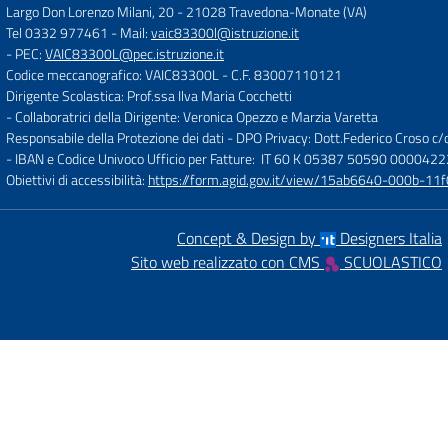
Largo Don Lorenzo Milani, 20
-
21028 Travedona-Monate (VA)
Tel 0332 977461
- Mail:
vaic83300l@istruzione.it
- PEC:
VAIC83300L@pec.istruzione.it
Codice meccanografico: VAIC83300L
- C.F. 83007110121
Dirigente Scolastica: Prof.ssa Ilva Maria Cocchetti
- Collaboratrici della Dirigente: Veronica Opezzo e Marzia Varetta
Responsabile della Protezione dei dati - DPO Privacy: Dott.Federico Croso 
- IBAN e Codice Univoco Ufficio per Fatture: IT 60 K 05387 50590 000042
Obiettivi di accessibilità:
https://form.agid.gov.it/view/15ab6640-000b-
Concept & Design by
Designers Italia
Sito web realizzato con CMS
SCUOLASTICO