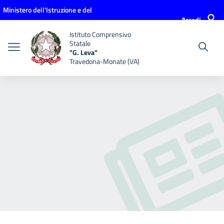
Vai ai contenuti
Vai al menu di navigazione
Vai al footer
Ministero dell'Istruzione e del
Accedi
Merito
Istituto Comprensivo
Statale
"G. Leva"
Travedona-Monate (VA)