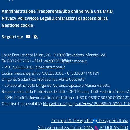
Amministrazione Trasparente
Albo online
Invia una MAD
Privacy Policy
Note Legali
Dichiarazioni di accessibilità
Gestione cookie
Seguici su:
Largo Don Lorenzo Milani, 20
-
21028 Travedona-Monate (VA)
Tel 0332 977461
- Mail:
vaic83300l@istruzione.it
- PEC:
VAIC83300L@pec.istruzione.it
Codice meccanografico: VAIC83300L
- C.F. 83007110121
Dirigente Scolastica: Prof.ssa Ilva Maria Cocchetti
- Collaboratrici della Dirigente: Veronica Opezzo e Marzia Varetta
Responsabile della Protezione dei dati - DPO Privacy: Dott.Federico Croso 
- IBAN e Codice Univoco Ufficio per Fatture: IT 60 K 05387 50590 000042
Obiettivi di accessibilità:
https://form.agid.gov.it/view/15ab6640-000b-
Concept & Design by
Designers Italia
Sito web realizzato con CMS
SCUOLASTICO