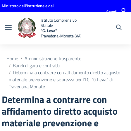
Vai ai contenuti
Vai al menu di navigazione
Vai al footer
Ministero dell'Istruzione e del
Accedi
Merito
Istituto Comprensivo
Statale
"G. Leva"
Travedona-Monate (VA)
Home
Amministrazione Trasparente
Bandi di gara e contratti
Determina a contrarre con affidamento diretto acquisto
materiale prevenzione e sicurezza per l’I.C. “G.Leva” di
Travedona Monate.
Determina a contrarre con
affidamento diretto acquisto
materiale prevenzione e