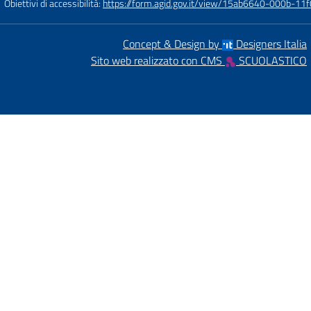
Obiettivi di accessibilità:
https://form.agid.gov.it/view/15ab6640-000b-
Concept & Design by
Designers Italia
Sito web realizzato con CMS
SCUOLASTICO