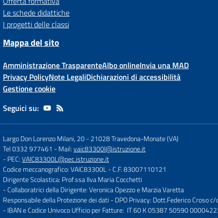
Offerta formativa
Le schede didattiche
I progetti delle classi
Mappa del sito
Amministrazione Trasparente
Albo online
Invia una MAD
Privacy Policy
Note Legali
Dichiarazioni di accessibilità
Gestione cookie
Seguici su:
Largo Don Lorenzo Milani, 20
-
21028 Travedona-Monate (VA)
Tel 0332 977461
- Mail:
vaic83300l@istruzione.it
- PEC:
VAIC83300L@pec.istruzione.it
Codice meccanografico: VAIC83300L
- C.F. 83007110121
Dirigente Scolastica: Prof.ssa Ilva Maria Cocchetti
- Collaboratrici della Dirigente: Veronica Opezzo e Marzia Varetta
Responsabile della Protezione dei dati - DPO Privacy: Dott.Federico Croso 
- IBAN e Codice Univoco Ufficio per Fatture: IT 60 K 05387 50590 000042