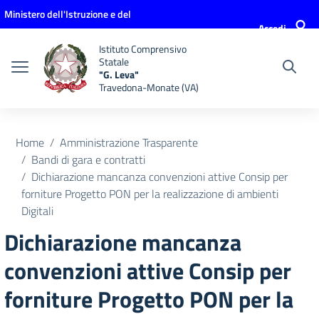
Vai ai contenuti
Vai al menu di navigazione
Vai al footer
Ministero dell'Istruzione e del
Accedi
Merito
Istituto Comprensivo
Statale
"G. Leva"
Travedona-Monate (VA)
Home
Amministrazione Trasparente
Bandi di gara e contratti
Dichiarazione mancanza convenzioni attive Consip per
forniture Progetto PON per la realizzazione di ambienti
Digitali
Dichiarazione mancanza
convenzioni attive Consip per
forniture Progetto PON per la