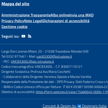
Mappa del sito
Amministrazione Trasparente
Albo online
Invia una MAD
Privacy Policy
Note Legali
Dichiarazioni di accessibilità
Gestione cookie
Seguici su:
Largo Don Lorenzo Milani, 20
-
21028 Travedona-Monate (VA)
Tel 0332 977461
- Mail:
vaic83300l@istruzione.it
- PEC:
VAIC83300L@pec.istruzione.it
Codice meccanografico: VAIC83300L
- C.F. 83007110121
Dirigente Scolastica: Prof.ssa Ilva Maria Cocchetti
- Collaboratrici della Dirigente: Veronica Opezzo e Marzia Varetta
Responsabile della Protezione dei dati - DPO Privacy: Dott.Federico Croso 
- IBAN e Codice Univoco Ufficio per Fatture: IT 60 K 05387 50590 000042
Obiettivi di accessibilità:
https://form.agid.gov.it/view/15ab6640-000b-
Concept & Design by
Designers Italia