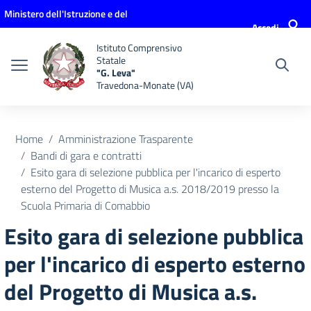
Vai ai contenuti
Vai al menu di navigazione
Vai al footer
Ministero dell'Istruzione e del
Accedi
Merito
Istituto Comprensivo
Statale
"G. Leva"
Travedona-Monate (VA)
Home
Amministrazione Trasparente
Bandi di gara e contratti
Esito gara di selezione pubblica per l'incarico di esperto
esterno del Progetto di Musica a.s. 2018/2019 presso la
Scuola Primaria di Comabbio
Esito gara di selezione pubblica
per l'incarico di esperto esterno
del Progetto di Musica a.s.