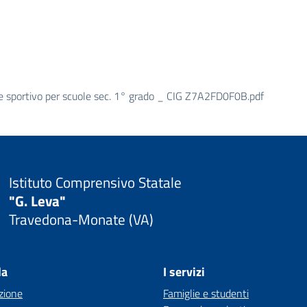
le sportivo per scuole sec. 1° grado _ CIG Z7A2FD0F0B.pdf
Istituto Comprensivo Statale
"G. Leva"
Travedona-Monate (VA)
la
I servizi
zione
Famiglie e studenti