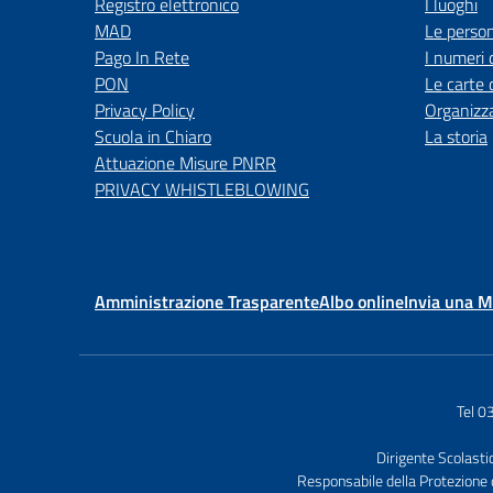
Registro elettronico
I luoghi
MAD
Le perso
Pago In Rete
I numeri 
PON
Le carte 
Privacy Policy
Organizz
Scuola in Chiaro
La storia
Attuazione Misure PNRR
PRIVACY WHISTLEBLOWING
Amministrazione Trasparente
Albo online
Invia una 
Tel 
Dirigente Scolasti
Responsabile della Protezione 