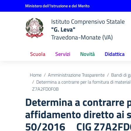
Vai ai contenuti
Vai al menu di navigazione
Vai al footer
Ministero dell'Istruzione e del Merito
Istituto Comprensivo Statale
"G. Leva"
Travedona-Monate (VA)
Scuola
Servizi
Novità
Didattica
Home
Amministrazione Trasparente
Bandi di g
Determina a contrarre per la fornitura di materia
Z7A2FD0F0B
Determina a contrarre p
affidamento diretto ai s
50/2016 _ CIG Z7A2F