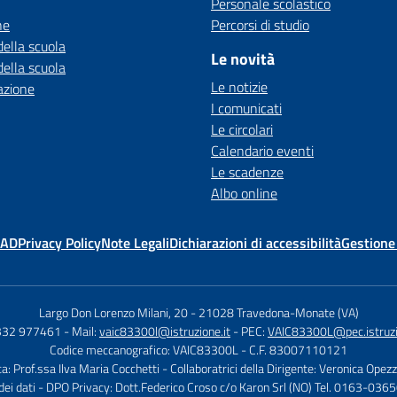
Personale scolastico
ne
Percorsi di studio
della scuola
Le novità
della scuola
Le notizie
azione
I comunicati
Le circolari
Calendario eventi
Le scadenze
Albo online
MAD
Privacy Policy
Note Legali
Dichiarazioni di accessibilità
Gestione
Largo Don Lorenzo Milani, 20
-
21028 Travedona-Monate (VA)
0332 977461
- Mail:
vaic83300l@istruzione.it
- PEC:
VAIC83300L@pec.istruzi
Codice meccanografico: VAIC83300L
- C.F. 83007110121
ca: Prof.ssa Ilva Maria Cocchetti
- Collaboratrici della Dirigente: Veronica Opez
dei dati - DPO Privacy: Dott.Federico Croso c/o Karon Srl (NO) Tel. 0163-036