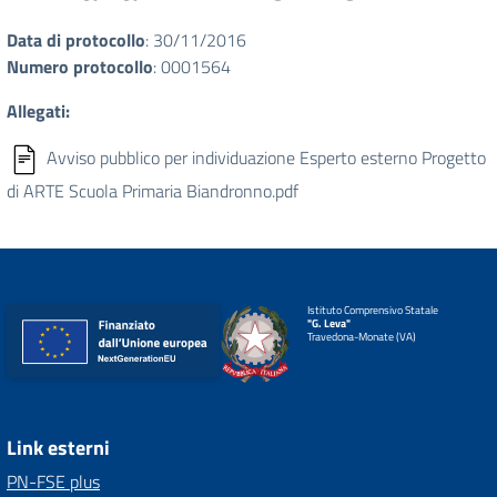
Data di protocollo
: 30/11/2016
Numero protocollo
: 0001564
Allegati:
Avviso pubblico per individuazione Esperto esterno Progetto
di ARTE Scuola Primaria Biandronno.pdf
Istituto Comprensivo Statale
"G. Leva"
Travedona-Monate (VA)
Link esterni
PN-FSE plus