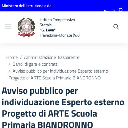
Vai ai contenuti
Vai al menu di navigazione
Vai al footer
Ministero dell'Istruzione e del
Accedi
Merito
Istituto Comprensivo
Statale
"G. Leva"
Travedona-Monate (VA)
Home
Amministrazione Trasparente
Bandi di gara e contratti
Avviso pubblico per individuazione Esperto esterno
Progetto di ARTE Scuola Primaria BIANDRONNO
Avviso pubblico per
individuazione Esperto esterno
Progetto di ARTE Scuola
Primaria BIANDRONNO