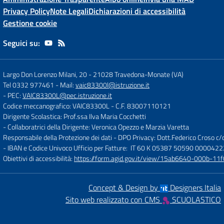
Privacy Policy
Note Legali
Dichiarazioni di accessibilità
Gestione cookie
Seguici su:
Largo Don Lorenzo Milani, 20
-
21028 Travedona-Monate (VA)
Tel 0332 977461
- Mail:
vaic83300l@istruzione.it
- PEC:
VAIC83300L@pec.istruzione.it
Codice meccanografico: VAIC83300L
- C.F. 83007110121
Dirigente Scolastica: Prof.ssa Ilva Maria Cocchetti
- Collaboratrici della Dirigente: Veronica Opezzo e Marzia Varetta
Responsabile della Protezione dei dati - DPO Privacy: Dott.Federico Croso 
- IBAN e Codice Univoco Ufficio per Fatture: IT 60 K 05387 50590 000042
Obiettivi di accessibilità:
https://form.agid.gov.it/view/15ab6640-000b-
Concept & Design by
Designers Italia
Sito web realizzato con CMS
SCUOLASTICO