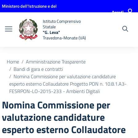
Vai ai contenuti
Vai al menu di navigazione
Vai al footer
Ministero dell'Istruzione e del
Accedi
Merito
Istituto Comprensivo
Statale
"G. Leva"
Travedona-Monate (VA)
Home
Amministrazione Trasparente
Bandi di gara e contratti
Nomina Commissione per valutazione candidature
esperto esterno Collaudatore Progetto PON n. 10.8.1.A3-
FESRPON-LO-2015-233 - Ambienti Digitali
Nomina Commissione per
valutazione candidature
esperto esterno Collaudatore