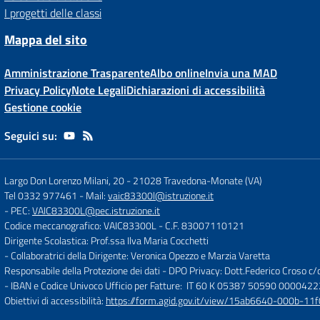
I progetti delle classi
Mappa del sito
Amministrazione Trasparente
Albo online
Invia una MAD
Privacy Policy
Note Legali
Dichiarazioni di accessibilità
Gestione cookie
Seguici su:
Largo Don Lorenzo Milani, 20
-
21028 Travedona-Monate (VA)
Tel 0332 977461
- Mail:
vaic83300l@istruzione.it
- PEC:
VAIC83300L@pec.istruzione.it
Codice meccanografico: VAIC83300L
- C.F. 83007110121
Dirigente Scolastica: Prof.ssa Ilva Maria Cocchetti
- Collaboratrici della Dirigente: Veronica Opezzo e Marzia Varetta
Responsabile della Protezione dei dati - DPO Privacy: Dott.Federico Croso 
- IBAN e Codice Univoco Ufficio per Fatture: IT 60 K 05387 50590 000042
Obiettivi di accessibilità:
https://form.agid.gov.it/view/15ab6640-000b-