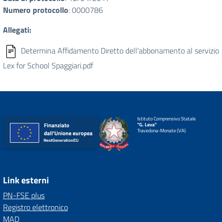
Numero protocollo
: 0000786
Allegati:
Determina Affidamento Diretto dell'abbonamento al servizio
Lex for School Spaggiari.pdf
Istituto Comprensivo Statale
"G. Leva"
Travedona-Monate (VA)
Link esterni
PN-FSE plus
Registro elettronico
MAD