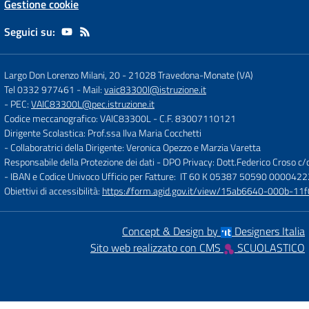
Gestione cookie
Seguici su:
Largo Don Lorenzo Milani, 20
-
21028 Travedona-Monate (VA)
Tel 0332 977461
- Mail:
vaic83300l@istruzione.it
- PEC:
VAIC83300L@pec.istruzione.it
Codice meccanografico: VAIC83300L
- C.F. 83007110121
Dirigente Scolastica: Prof.ssa Ilva Maria Cocchetti
- Collaboratrici della Dirigente: Veronica Opezzo e Marzia Varetta
Responsabile della Protezione dei dati - DPO Privacy: Dott.Federico Croso 
- IBAN e Codice Univoco Ufficio per Fatture: IT 60 K 05387 50590 000042
Obiettivi di accessibilità:
https://form.agid.gov.it/view/15ab6640-000b-
Concept & Design by
Designers Italia
Sito web realizzato con CMS
SCUOLASTICO