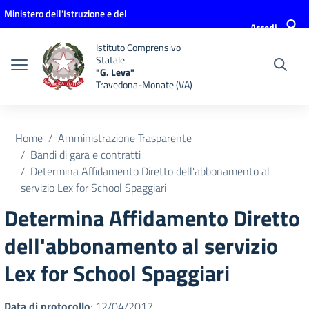
Vai ai contenuti
Vai al menu di navigazione
Vai al footer
Ministero dell'Istruzione e del
Accedi
Merito
Istituto Comprensivo
Statale
"G. Leva"
Travedona-Monate (VA)
Home
Amministrazione Trasparente
Bandi di gara e contratti
Determina Affidamento Diretto dell'abbonamento al
servizio Lex for School Spaggiari
Determina Affidamento Diretto
dell'abbonamento al servizio
Lex for School Spaggiari
Data di protocollo
: 12/04/2017