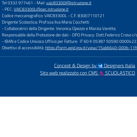
Tel 0332 977461
- Mail:
vaic83300l@istruzione.it
- PEC:
VAIC83300L@pec.istruzione.it
Codice meccanografico: VAIC83300L
- C.F. 83007110121
Dirigente Scolastica: Prof.ssa Ilva Maria Cocchetti
- Collaboratrici della Dirigente: Veronica Opezzo e Marzia Varetta
Responsabile della Protezione dei dati - DPO Privacy: Dott.Federico Croso 
- IBAN e Codice Univoco Ufficio per Fatture: IT 60 K 05387 50590 000042
Obiettivi di accessibilità:
https://form.agid.gov.it/view/15ab6640-000b-
Concept & Design by
Designers Italia
Sito web realizzato con CMS
SCUOLASTICO