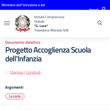
Vai ai contenuti
Vai al menu di navigazione
Vai al footer
Ministero dell'Istruzione e del
Accedi
Merito
Istituto Comprensivo
Statale
"G. Leva"
Travedona-Monate (VA)
Documento didattico
Progetto Accoglienza Scuola
dell'Infanzia
Stampa / Condividi
Argomenti
Le carte