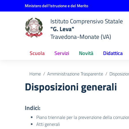
Vai ai contenuti
Vai al menu di navigazione
Vai al footer
Ministero dell'Istruzione e del Merito
Istituto Comprensivo Statale
"G. Leva"
Travedona-Monate (VA)
Scuola
Servizi
Novità
Didattica
Home
Amministrazione Trasparente
Disposizio
Disposizioni generali
Indici:
Piano triennale per la prevenzione della corruzio
Atti generali