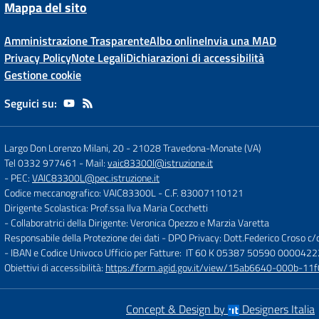
Mappa del sito
Amministrazione Trasparente
Albo online
Invia una MAD
Privacy Policy
Note Legali
Dichiarazioni di accessibilità
Gestione cookie
Seguici su:
Largo Don Lorenzo Milani, 20
-
21028 Travedona-Monate (VA)
Tel 0332 977461
- Mail:
vaic83300l@istruzione.it
- PEC:
VAIC83300L@pec.istruzione.it
Codice meccanografico: VAIC83300L
- C.F. 83007110121
Dirigente Scolastica: Prof.ssa Ilva Maria Cocchetti
- Collaboratrici della Dirigente: Veronica Opezzo e Marzia Varetta
Responsabile della Protezione dei dati - DPO Privacy: Dott.Federico Croso 
- IBAN e Codice Univoco Ufficio per Fatture: IT 60 K 05387 50590 000042
Obiettivi di accessibilità:
https://form.agid.gov.it/view/15ab6640-000b-
Concept & Design by
Designers Italia