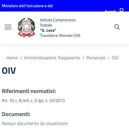
Vai ai contenuti
Vai al menu di navigazione
Vai al footer
Ministero dell'Istruzione e del
Accedi
Merito
Istituto Comprensivo
Statale
"G. Leva"
Travedona-Monate (VA)
Home
Amministrazione Trasparente
Personale
OIV
OIV
Riferimenti normativi:
Art. 10, c. 8, lett. c, D.lgs. n. 33/2013
Documenti:
Nessun documento da visualizzare