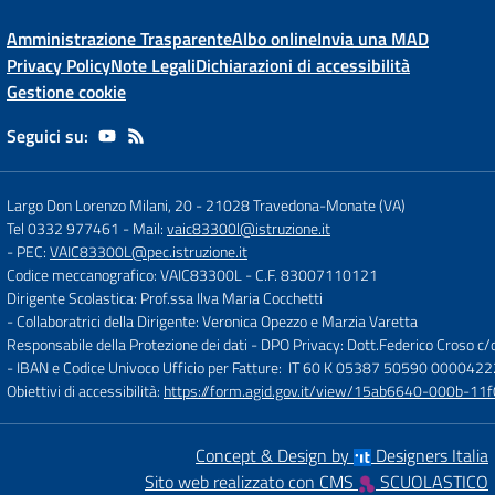
Amministrazione Trasparente
Albo online
Invia una MAD
Privacy Policy
Note Legali
Dichiarazioni di accessibilità
Gestione cookie
Seguici su:
Largo Don Lorenzo Milani, 20
-
21028 Travedona-Monate (VA)
Tel 0332 977461
- Mail:
vaic83300l@istruzione.it
- PEC:
VAIC83300L@pec.istruzione.it
Codice meccanografico: VAIC83300L
- C.F. 83007110121
Dirigente Scolastica: Prof.ssa Ilva Maria Cocchetti
- Collaboratrici della Dirigente: Veronica Opezzo e Marzia Varetta
Responsabile della Protezione dei dati - DPO Privacy: Dott.Federico Croso 
- IBAN e Codice Univoco Ufficio per Fatture: IT 60 K 05387 50590 000042
Obiettivi di accessibilità:
https://form.agid.gov.it/view/15ab6640-000b-
Concept & Design by
Designers Italia
Sito web realizzato con CMS
SCUOLASTICO