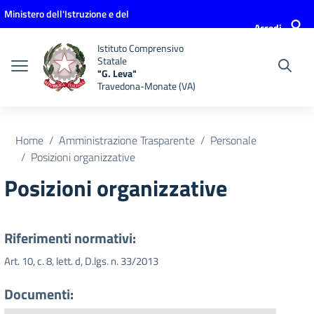
Vai ai contenuti
Vai al menu di navigazione
Vai al footer
Ministero dell'Istruzione e del
Accedi
Merito
Istituto Comprensivo
Statale
"G. Leva"
Travedona-Monate (VA)
Home
Amministrazione Trasparente
Personale
Posizioni organizzative
Posizioni organizzative
Riferimenti normativi:
Art. 10, c. 8, lett. d, D.lgs. n. 33/2013
Documenti: