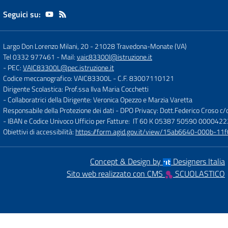
Seguici su:
Largo Don Lorenzo Milani, 20
-
21028 Travedona-Monate (VA)
Tel 0332 977461
- Mail:
vaic83300l@istruzione.it
- PEC:
VAIC83300L@pec.istruzione.it
Codice meccanografico: VAIC83300L
- C.F. 83007110121
Dirigente Scolastica: Prof.ssa Ilva Maria Cocchetti
- Collaboratrici della Dirigente: Veronica Opezzo e Marzia Varetta
Responsabile della Protezione dei dati - DPO Privacy: Dott.Federico Croso 
- IBAN e Codice Univoco Ufficio per Fatture: IT 60 K 05387 50590 000042
Obiettivi di accessibilità:
https://form.agid.gov.it/view/15ab6640-000b-
Concept & Design by
Designers Italia
Sito web realizzato con CMS
SCUOLASTICO