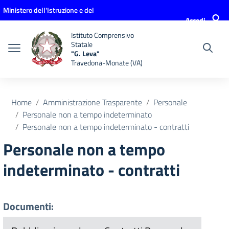
Vai ai contenuti
Vai al menu di navigazione
Vai al footer
Ministero dell'Istruzione e del
Accedi
Merito
Istituto Comprensivo
Statale
"G. Leva"
Travedona-Monate (VA)
Home
Amministrazione Trasparente
Personale
Personale non a tempo indeterminato
Personale non a tempo indeterminato - contratti
Personale non a tempo
indeterminato - contratti
Documenti: