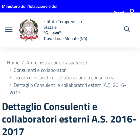
Vai ai contenuti
Vai al menu di navigazione
Vai al footer
Ministero dell'Istruzione e del
Accedi
Merito
Istituto Comprensivo
Statale
"G. Leva"
Travedona-Monate (VA)
Home
Amministrazione Trasparente
Consulenti e collaboratori
Titolari di incarichi di collaborazione o consulenza
Dettaglio Consulenti e collaboratori esterni A.S. 2016-
2017
Dettaglio Consulenti e
collaboratori esterni A.S. 2016-
2017