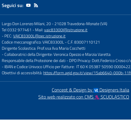
Seguici su:
Largo Don Lorenzo Milani, 20
-
21028 Travedona-Monate (VA)
Tel 0332 977461
- Mail:
vaic83300l@istruzione.it
- PEC:
VAIC83300L@pec.istruzione.it
Codice meccanografico: VAIC83300L
- C.F. 83007110121
Dirigente Scolastica: Prof.ssa Ilva Maria Cocchetti
- Collaboratrici della Dirigente: Veronica Opezzo e Marzia Varetta
Responsabile della Protezione dei dati - DPO Privacy: Dott.Federico Croso 
- IBAN e Codice Univoco Ufficio per Fatture: IT 60 K 05387 50590 000042
Obiettivi di accessibilità:
https://form.agid.gov.it/view/15ab6640-000b-
Concept & Design by
Designers Italia
Sito web realizzato con CMS
SCUOLASTICO