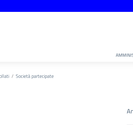
AMMINIS
ollati
Società partecipate
Am