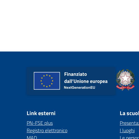
Link esterni
La scuo
PN-FSE plus
Presenta
Registro elettronico
I luoghi
MAD
Le perso