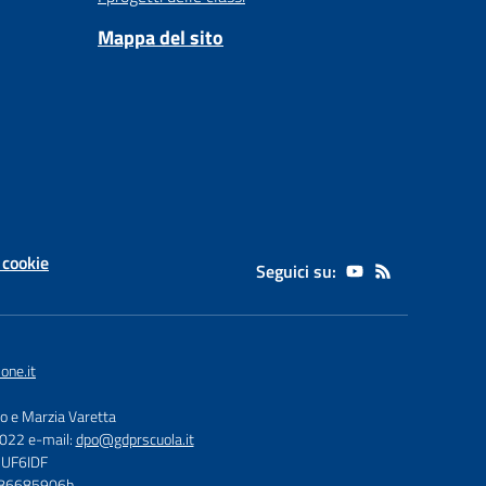
Mappa del sito
 cookie
Seguici su:
one.it
zo e Marzia Varetta
5022 e-mail:
dpo@gdprscuola.it
 UF6IDF
3086685906b