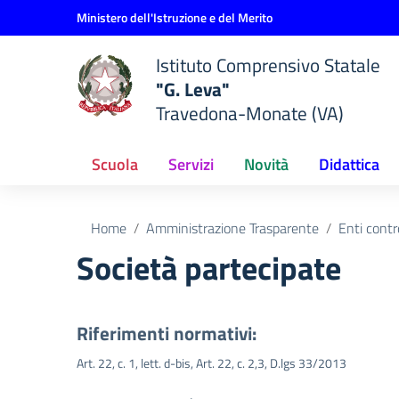
Vai ai contenuti
Vai al menu di navigazione
Vai al footer
Ministero dell'Istruzione e del Merito
Istituto Comprensivo Statale
"G. Leva"
Travedona-Monate (VA)
Scuola
Servizi
Novità
Didattica
Home
Amministrazione Trasparente
Enti contr
Società partecipate
Riferimenti normativi:
Art. 22, c. 1, lett. d-bis, Art. 22, c. 2,3, D.lgs 33/2013