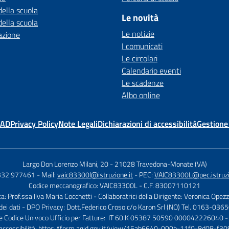
della scuola
Le novità
della scuola
Le notizie
azione
I comunicati
Le circolari
Calendario eventi
Le scadenze
Albo online
MAD
Privacy Policy
Note Legali
Dichiarazioni di accessibilità
Gestione
Largo Don Lorenzo Milani, 20
-
21028 Travedona-Monate (VA)
0332 977461
- Mail:
vaic83300l@istruzione.it
- PEC:
VAIC83300L@pec.istruzi
Codice meccanografico: VAIC83300L
- C.F. 83007110121
ca: Prof.ssa Ilva Maria Cocchetti
- Collaboratrici della Dirigente: Veronica Opez
dei dati - DPO Privacy: Dott.Federico Croso c/o Karon Srl (NO) Tel. 0163-036
 e Codice Univoco Ufficio per Fatture: IT 60 K 05387 50590 000042226040 -
 accessibilità:
https://form.agid.gov.it/view/15ab6640-000b-11f0-8d08-f