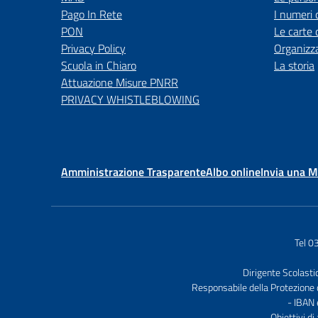
Pago In Rete
I numeri 
PON
Le carte 
Privacy Policy
Organizz
Scuola in Chiaro
La storia
Attuazione Misure PNRR
PRIVACY WHISTLEBLOWING
Amministrazione Trasparente
Albo online
Invia una 
Tel 
Dirigente Scolasti
Responsabile della Protezione 
- IBAN
Obiettivi di