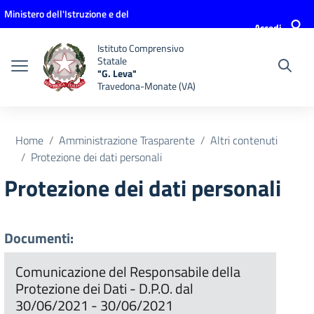
Vai ai contenuti
Vai al menu di navigazione
Vai al footer
Ministero dell'Istruzione e del
Accedi
Merito
Istituto Comprensivo
Statale
"G. Leva"
Travedona-Monate (VA)
Home
Amministrazione Trasparente
Altri contenuti
Protezione dei dati personali
Protezione dei dati personali
Documenti:
Comunicazione del Responsabile della
Protezione dei Dati - D.P.O. dal
30/06/2021 - 30/06/2021