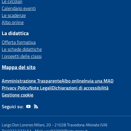
Le circolari
Calendario eventi
Le scadenze
Albo online
La didattica
Offerta formativa
Le schede didattiche
I progetti delle classi
Mappa del sito
Amministrazione Trasparente
Albo online
Invia una MAD
Privacy Policy
Note Legali
Dichiarazioni di accessibilità
Gestione cookie
Seguici su:
Largo Don Lorenzo Milani, 20
-
21028 Travedona-Monate (VA)
Tel 0332 977461
- Mail:
vaic83300l@istruzione.it