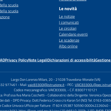
della scuola
Le novità
della scuola
Le notizie
azione
I comunicati
Le circolari
Calendario eventi
Le scadenze
Albo online
MAD
Privacy Policy
Note Legali
Dichiarazioni di accessibilità
Gestione
Largo Don Lorenzo Milani, 20
-
21028 Travedona-Monate (VA)
0332 977461
- Mail:
vaic83300l@istruzione.it
- PEC:
VAIC83300L@pec.istruzi
Codice meccanografico: VAIC83300L
- C.F. 83007110121
ca: Prof.ssa Ilva Maria Cocchetti
- Collaboratrici della Dirigente: Veronica Opez
dei dati - DPO Privacy: Dott.Federico Croso c/o Karon Srl (NO) Tel. 0163-036
 e Codice Univoco Ufficio per Fatture: IT 60 K 05387 50590 000042226040 -
 accessibilità:
https://form.agid.gov.it/view/15ab6640-000b-11f0-8d08-f