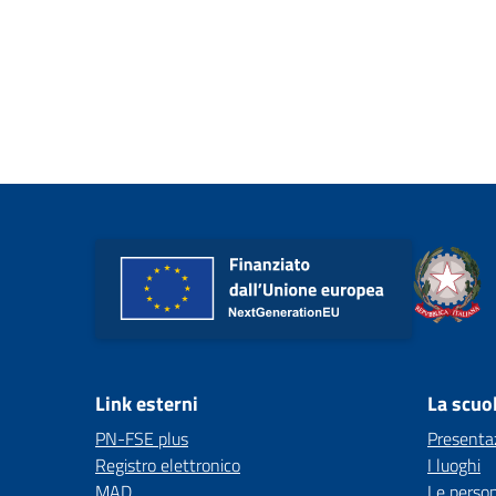
Link esterni
La scuo
PN-FSE plus
Presenta
Registro elettronico
I luoghi
MAD
Le perso