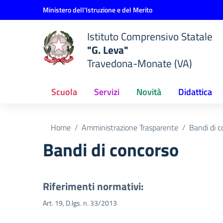
Vai ai contenuti
Vai al menu di navigazione
Vai al footer
Ministero dell'Istruzione e del Merito
Istituto Comprensivo Statale
"G. Leva"
Travedona-Monate (VA)
Scuola
Servizi
Novità
Didattica
Home
Amministrazione Trasparente
Bandi di 
Bandi di concorso
Riferimenti normativi:
Art. 19, D.lgs. n. 33/2013