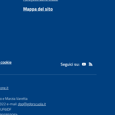
Mappa del sito
 cookie
Seguici su:
one.it
zo e Marzia Varetta
5022 e-mail:
dpo@gdprscuola.it
 UF6IDF
3086685906b