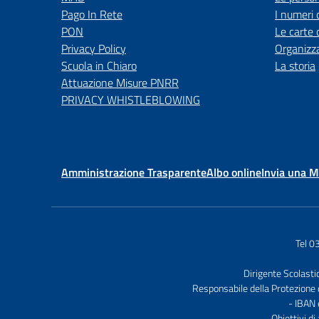
Pago In Rete
I numeri 
PON
Le carte 
Privacy Policy
Organizz
Scuola in Chiaro
La storia
Attuazione Misure PNRR
PRIVACY WHISTLEBLOWING
Amministrazione Trasparente
Albo online
Invia una 
Tel 
Dirigente Scolasti
Responsabile della Protezione 
- IBAN
Obiettivi di