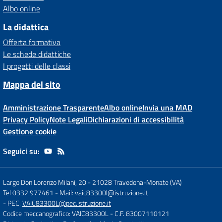
Albo online
La didattica
Offerta formativa
Le schede didattiche
I progetti delle classi
Mappa del sito
Amministrazione Trasparente
Albo online
Invia una MAD
Privacy Policy
Note Legali
Dichiarazioni di accessibilità
Gestione cookie
Seguici su:
Largo Don Lorenzo Milani, 20
-
21028 Travedona-Monate (VA)
Tel 0332 977461
- Mail:
vaic83300l@istruzione.it
- PEC:
VAIC83300L@pec.istruzione.it
Codice meccanografico: VAIC83300L
- C.F. 83007110121