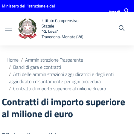
Vai ai contenuti
Vai al menu di navigazione
Vai al footer
Ministero dell'Istruzione e del
Accedi
Merito
Istituto Comprensivo
Statale
"G. Leva"
Travedona-Monate (VA)
Home
Amministrazione Trasparente
Bandi di gara e contratti
Atti delle amministrazioni aggiudicatrici e degli enti
aggiudicatori distintamente per ogni procedura
Contratti di importo superiore al milione di euro
Contratti di importo superiore
al milione di euro