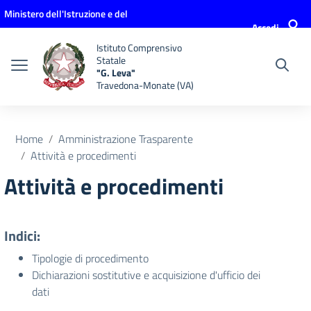
Vai ai contenuti
Vai al menu di navigazione
Vai al footer
Ministero dell'Istruzione e del
Accedi
Merito
Istituto Comprensivo
Statale
"G. Leva"
Travedona-Monate (VA)
Home
Amministrazione Trasparente
Attività e procedimenti
Attività e procedimenti
Indici:
Tipologie di procedimento
Dichiarazioni sostitutive e acquisizione d'ufficio dei
dati