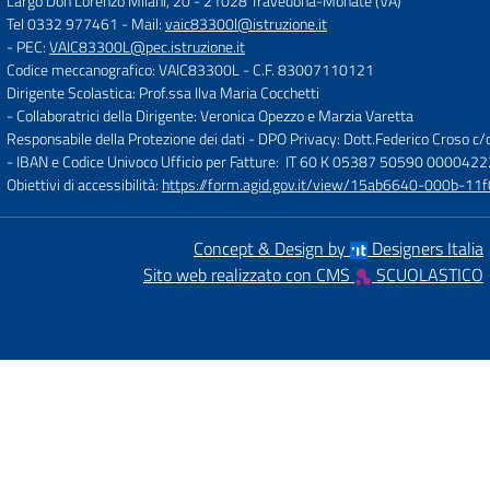
Largo Don Lorenzo Milani, 20
-
21028 Travedona-Monate (VA)
Tel 0332 977461
- Mail:
vaic83300l@istruzione.it
- PEC:
VAIC83300L@pec.istruzione.it
Codice meccanografico: VAIC83300L
- C.F. 83007110121
Dirigente Scolastica: Prof.ssa Ilva Maria Cocchetti
- Collaboratrici della Dirigente: Veronica Opezzo e Marzia Varetta
Responsabile della Protezione dei dati - DPO Privacy: Dott.Federico Croso 
- IBAN e Codice Univoco Ufficio per Fatture: IT 60 K 05387 50590 000042
Obiettivi di accessibilità:
https://form.agid.gov.it/view/15ab6640-000b-
Concept & Design by
Designers Italia
Sito web realizzato con CMS
SCUOLASTICO