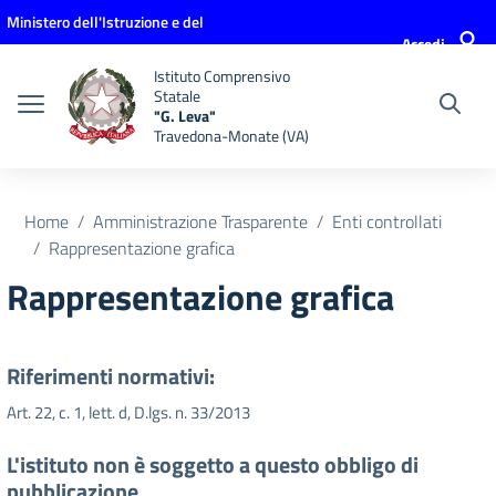
Vai ai contenuti
Vai al menu di navigazione
Vai al footer
Ministero dell'Istruzione e del
Accedi
Merito
Istituto Comprensivo
Statale
"G. Leva"
Travedona-Monate (VA)
Home
Amministrazione Trasparente
Enti controllati
Rappresentazione grafica
Rappresentazione grafica
Riferimenti normativi:
Art. 22, c. 1, lett. d, D.lgs. n. 33/2013
L'istituto non è soggetto a questo obbligo di
pubblicazione