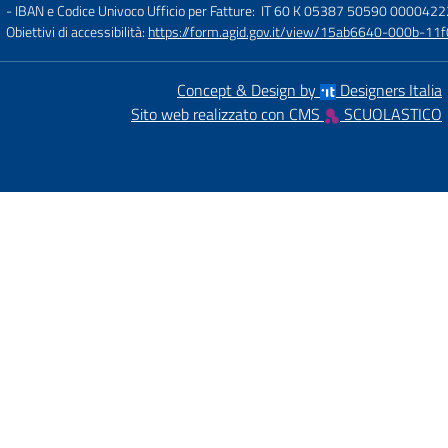
- IBAN e Codice Univoco Ufficio per Fatture: IT 60 K 05387 50590 000042
Obiettivi di accessibilità:
https://form.agid.gov.it/view/15ab6640-000b-
Concept & Design by
Designers Italia
Sito web realizzato con CMS
SCUOLASTICO