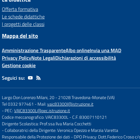
Offerta formativa
Le schede didattiche
I progetti delle classi
Mappa del sito
Amministrazione Trasparente
Albo online
Invia una MAD
Privacy Policy
Note Legali
Dichiarazioni di accessibilità
Gestione cookie
Seguici su:
Largo Don Lorenzo Milani, 20
-
21028 Travedona-Monate (VA)
Tel 0332 977461
- Mail:
vaic83300l@istruzione.it
- PEC:
VAIC83300L@pec.istruzione.it
Codice meccanografico: VAIC83300L
- C.F. 83007110121
Dirigente Scolastica: Prof.ssa Ilva Maria Cocchetti
- Collaboratrici della Dirigente: Veronica Opezzo e Marzia Varetta
Responsabile della Protezione dei dati - DPO Privacy: Dott.Federico Croso 