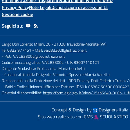
Amministrazione Trasparente
Albo online
Invia una MAD
Privacy Policy
Note Legali
Dichiarazioni di accessibilità
Gestione cookie
Seguici su:
Largo Don Lorenzo Milani, 20
-
21028 Travedona-Monate (VA)
Tel 0332 977461
- Mail:
vaic83300l@istruzione.it
- PEC:
VAIC83300L@pec.istruzione.it
Codice meccanografico: VAIC83300L
- C.F. 83007110121
Dirigente Scolastica: Prof.ssa Ilva Maria Cocchetti
- Collaboratrici della Dirigente: Veronica Opezzo e Marzia Varetta
Responsabile della Protezione dei dati - DPO Privacy: Dott.Federico Croso 
- IBAN e Codice Univoco Ufficio per Fatture: IT 60 K 05387 50590 000042
Obiettivi di accessibilità:
https://form.agid.gov.it/view/15ab6640-000b-
Concept & Design by
Designers Italia
Sito web realizzato con CMS
SCUOLASTICO