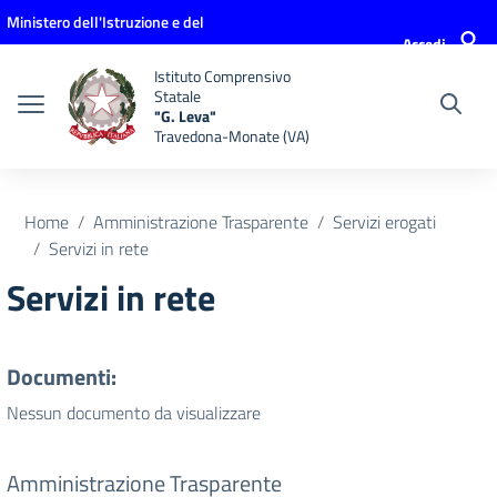
Vai ai contenuti
Vai al menu di navigazione
Vai al footer
Ministero dell'Istruzione e del
Accedi
Merito
Istituto Comprensivo
Statale
"G. Leva"
Travedona-Monate (VA)
Home
Amministrazione Trasparente
Servizi erogati
Servizi in rete
Servizi in rete
Documenti:
Nessun documento da visualizzare
Amministrazione Trasparente