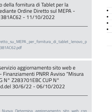
della fornitura di Tablet per la
 mediante Ordine Diretto sul MEPA -
9D381AC62 - 11/10/2022
etto_su_MEPA_per_fornitura_di_tablet_lenovo_p
381AC62.pdf
servizio aggiornamento sito web e
 - Finanziamenti PNRR Avviso “Misura
CIG N° Z283701EBC CUP N°
ed.del 30/6/22 - 06/10/2022
Nuova_Determina_aggiornamento_sito_web_con