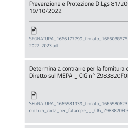
Prevenzione e Protezione D.Lgs 81/200
19/10/2022
SEGNATURA_1666177799_firmato_1666088575_D
2022-2023.pdf
Determina a contrarre per la fornitura 
Diretto sul MEPA _ CIG n° Z983820F
SEGNATURA_1665581939_firmato_1665580623_D
ornitura_carta_per_fotocopie___CIG_Z983820F0