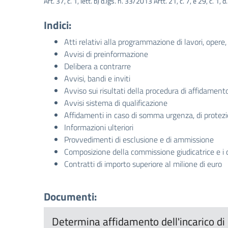
Art. 37, c. 1, lett. b) d.lgs. n. 33/2013 Artt. 21, c. 7, e 29, c. 1,
Indici:
Atti relativi alla programmazione di lavori, opere, 
Avvisi di preinformazione
Delibera a contrarre
Avvisi, bandi e inviti
Avviso sui risultati della procedura di affidament
Avvisi sistema di qualificazione
Affidamenti in caso di somma urgenza, di protezi
Informazioni ulteriori
Provvedimenti di esclusione e di ammissione
Composizione della commissione giudicatrice e i 
Contratti di importo superiore al milione di euro
Documenti:
Determina affidamento dell'incarico di