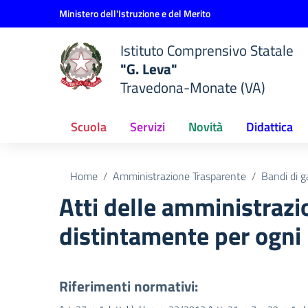
Vai ai contenuti
Vai al menu di navigazione
Vai al footer
Ministero dell'Istruzione e del Merito
Istituto Comprensivo Statale
"G. Leva"
Travedona-Monate (VA)
Scuola
Servizi
Novità
Didattica
Home
Amministrazione Trasparente
Bandi di g
Atti delle amministrazio
distintamente per ogni
Riferimenti normativi: