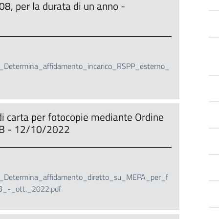
8, per la durata di un anno -
etermina_affidamento_incarico_RSPP_esterno_
di carta per fotocopie mediante Ordine
0B - 12/10/2022
etermina_affidamento_diretto_su_MEPA_per_f
B_-_ott._2022.pdf