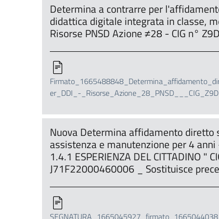
Determina a contrarre per l'affidamento 
didattica digitale integrata in classe,
Risorse PNSD Azione ≠28 - CIG n° Z
Firmato_1665488848_Determina_affidamento_dir
er_DDI_-_Risorse_Azione_28_PNSD___CIG_Z9D
Nuova Determina affidamento diretto 
assistenza e manutenzione per 4 anni
1.4.1 ESPERIENZA DEL CITTADINO " 
J71F22000460006 _ Sostituisce prec
SEGNATURA_1665045927_firmato_1665044038_