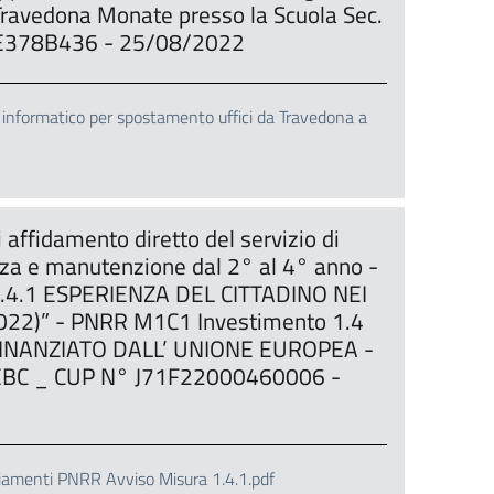
i Travedona Monate presso la Scuola Sec.
 Z1E378B436 - 25/08/2022
 informatico per spostamento uffici da Travedona a
affidamento diretto del servizio di
za e manutenzione dal 2° al 4° anno -
1.4.1 ESPERIENZA DEL CITTADINO NEI
022)” - PNRR M1C1 Investimento 1.4
 FINANZIATO DALL’ UNIONE EUROPEA -
EBC _ CUP N° J71F22000460006 -
iamenti PNRR Avviso Misura 1.4.1.pdf