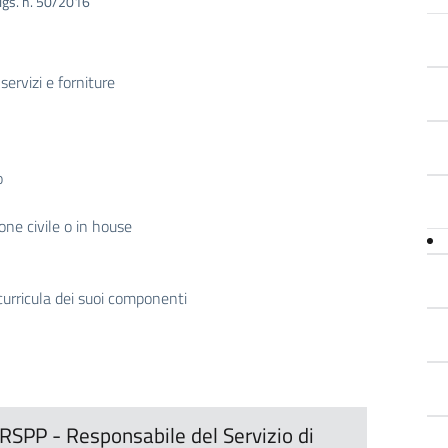
 d.lgs. n. 50/2016
servizi e forniture
o
one civile o in house
curricula dei suoi componenti
 RSPP - Responsabile del Servizio di