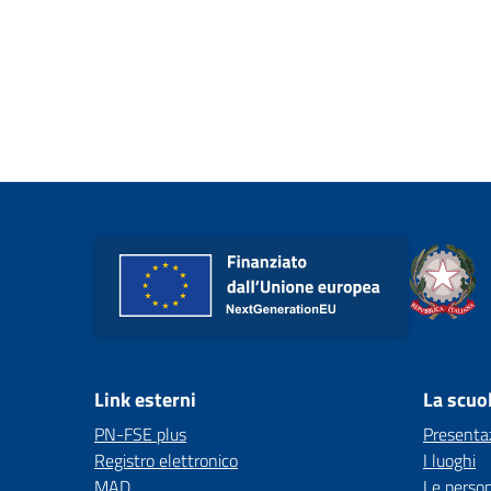
Link esterni
La scuo
PN-FSE plus
Presenta
Registro elettronico
I luoghi
MAD
Le perso