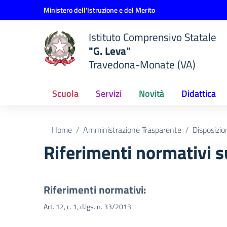
Vai ai contenuti
Vai al menu di navigazione
Vai al footer
Ministero dell'Istruzione e del Merito
Istituto Comprensivo Statale
"G. Leva"
Travedona-Monate (VA)
Scuola
Servizi
Novità
Didattica
Home
Amministrazione Trasparente
Disposizio
Riferimenti normativi s
Riferimenti normativi:
Art. 12, c. 1, d.lgs. n. 33/2013