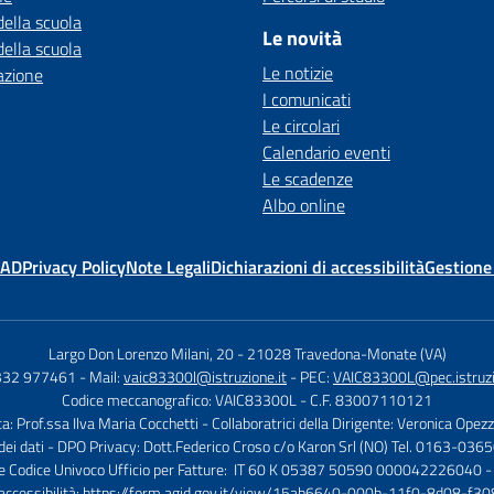
della scuola
Le novità
della scuola
Le notizie
azione
I comunicati
Le circolari
Calendario eventi
Le scadenze
Albo online
MAD
Privacy Policy
Note Legali
Dichiarazioni di accessibilità
Gestione
Largo Don Lorenzo Milani, 20
-
21028 Travedona-Monate (VA)
0332 977461
- Mail:
vaic83300l@istruzione.it
- PEC:
VAIC83300L@pec.istruzi
Codice meccanografico: VAIC83300L
- C.F. 83007110121
ca: Prof.ssa Ilva Maria Cocchetti
- Collaboratrici della Dirigente: Veronica Opez
dei dati - DPO Privacy: Dott.Federico Croso c/o Karon Srl (NO) Tel. 0163-036
 e Codice Univoco Ufficio per Fatture: IT 60 K 05387 50590 000042226040 -
 accessibilità:
https://form.agid.gov.it/view/15ab6640-000b-11f0-8d08-f